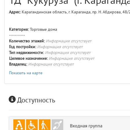
ТД "Кукуруза" (г. Караганд
comments
4
Адрес:
Карагандинская область, г. Караганда, пр. Н. Абдирова, 48/
user
5
Категория:
Торговые дома
layouts.frontend.allure.auth
-----------
(app/views/layouts/frontend/allure/auth.blade.php)
12
blade
Количество этажей:
Информация отсутствует
Params
Год постройки:
Информация отсутствует
obLevel
0
Тип недвижимости:
Информация отсутствует
Целевое назначение:
Информация отсутствует
Владелец:
Информация отсутствует
__env
1
Показать на карте
app
2
errors
3
Доступность
object
4
elements
5
Входная группа