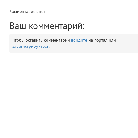
app
2
Комментариев нет.
errors
3
Ваш комментарий:
object
4
Чтобы оставить комментарий
войдите
на портал или
зарегистрируйтесь
.
elements
5
emojis
6
gradeData
7
comments
8
user
9
zone
10