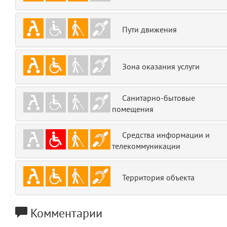
emojis
6
Пути движения
gradeData
7
comments
8
Зона оказания услуги
user
9
Санитарно-бытовые
zone
помещения
10
disElement
Средства информации и
11
телекоммуникации
layouts.frontend.allure.partials._top_block_noauth
(app/views/layouts/frontend/allure/partials/_top_block_noauth.blade.php
Params
Территория объекта
obLevel
0
Комментарии
__env
1