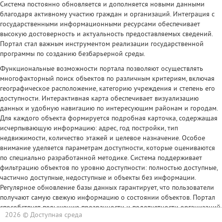
Система постоянно обновляется и дополняется новыми данными
благодаря активному участию граждан и организаций. Интеграция с
государственными информационными ресурсами обеспечивает
высокую достоверность и актуальность предоставляемых сведений.
Портал стал важным инструментом реализации государственной
программы по созданию безбарьерной среды.
Функциональные возможности портала позволяют осуществлять
многофакторный поиск объектов по различным критериям, включая
географическое расположение, категорию учреждения и степень его
доступности. Интерактивная карта обеспечивает визуализацию
данных и удобную навигацию по интересующим районам и городам.
Для каждого объекта формируется подробная карточка, содержащая
исчерпывающую информацию: адрес, год постройки, тип
недвижимости, количество этажей и целевое назначение. Особое
внимание уделяется параметрам доступности, которые оцениваются
по специально разработанной методике. Система поддерживает
фильтрацию объектов по уровню доступности: полностью доступные,
частично доступные, недоступные и объекты без информации.
Регулярное обновление базы данных гарантирует, что пользователи
получают самую свежую информацию о состоянии объектов. Портал
способствует повышению прозрачности и подотчетности организаций,
2026 ©
Доступная среда
ответственных за создание доступной среды.