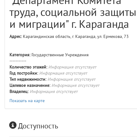
"Департамент Комитета
comments
4
труда, социальной защиты
user
5
и миграции" г. Караганда
layouts.frontend.allure.auth
Адрес:
Карагандинская область, г. Караганда, ул. Ермекова, 73
(app/views/layouts/frontend/allure/auth.blade.php)
12
blade
Params
obLevel
0
Категория:
Государственные Учреждения
-----------
Количество этажей:
Информация отсутствует
__env
1
Год постройки:
Информация отсутствует
Тип недвижимости:
Информация отсутствует
app
2
Целевое назначение:
Информация отсутствует
Владелец:
Информация отсутствует
errors
3
Показать на карте
object
4
Доступность
elements
5