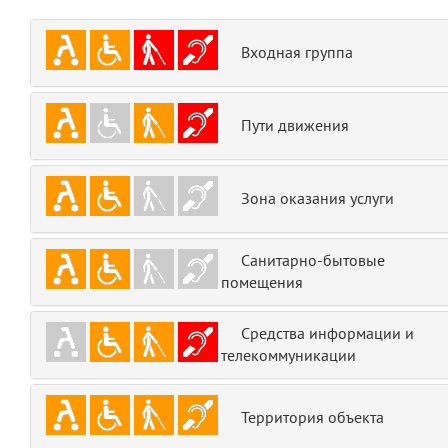
emojis
6
Входная группа
gradeData
7
comments
8
Пути движения
user
9
Зона оказания услуги
zone
10
Санитарно-бытовые
disElement
11
помещения
layouts.frontend.allure.partials._top_block_noauth
(app/views/layouts/frontend/allure/partials/_top_block_noauth.blade.php
Средства информации и
Params
телекоммуникации
obLevel
0
Территория объекта
__env
1