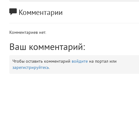
app
2
Комментарии
errors
3
Комментариев нет.
object
4
Ваш комментарий:
elements
5
Чтобы оставить комментарий
войдите
на портал или
зарегистрируйтесь
.
emojis
6
gradeData
7
comments
8
user
9
zone
10