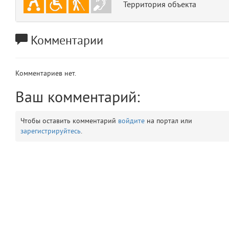
Территория объекта
app
2
errors
Комментарии
3
object
4
Комментариев нет.
elements
5
Ваш комментарий:
emojis
6
Чтобы оставить комментарий
войдите
на портал или
зарегистрируйтесь
.
gradeData
7
comments
8
user
9
zone
10