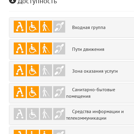
Доступность
emojis
6
gradeData
7
Входная группа
comments
8
Пути движения
user
9
zone
10
Зона оказания услуги
disElement
11
Санитарно-бытовые
layouts.frontend.allure.partials._top_block_noauth
помещения
(app/views/layouts/frontend/allure/partials/_top_block_noauth.blade.php
Params
Средства информации и
obLevel
0
телекоммуникации
__env
1