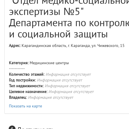
"Отдел медико-социально
comments
4
экспертизы №5"
user
5
Департамента по контрол
layouts.frontend.allure.auth
и социальной защиты
(app/views/layouts/frontend/allure/auth.blade.php)
12
blade
Params
Адрес:
Карагандинская область, г. Караганда, ул. Чижевского, 15
obLevel
0
Категория:
Медицинские центры
__env
1
-----------
Количество этажей:
Информация отсутствует
app
2
Год постройки:
Информация отсутствует
Тип недвижимости:
Информация отсутствует
Целевое назначение:
Информация отсутствует
errors
3
Владелец:
Информация отсутствует
Показать на карте
object
4
elements
5