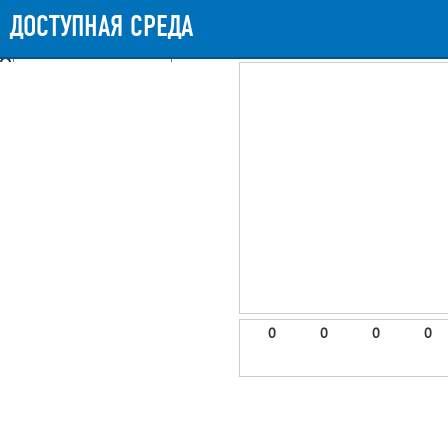
Messages
Timeline
Exceptions
Views
9
Route
Queries
11
Mails
ДОСТУПНАЯ СРЕДА
879.25ms
Request Duration
11MB
Memory Us
Booting (40.75ms)
Application (836.39ms)
After application (1.36ms)
9 templates were rendered
frontend.site.details (app/views/frontend/site/details.blade.php)
6
blade
Params
object
0
elements
1
emojis
2
0
0
0
0
gradeData
3
comments
4