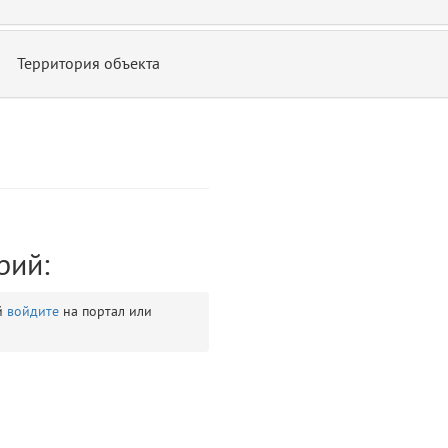
Территория объекта
ontend/allure/partials/_top_block_noauth.blade.php)
12
blade
рий:
й
войдите
на портал или