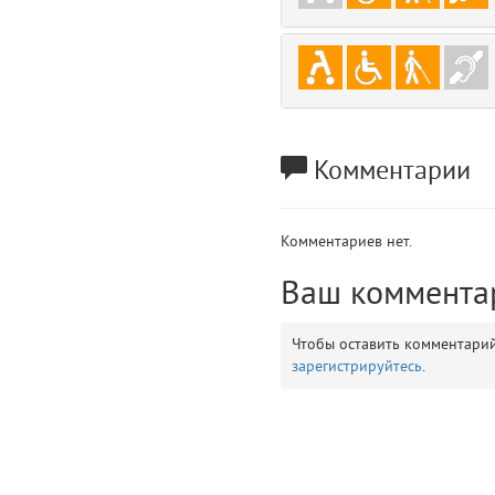
gradeData
7
comments
8
user
9
Комментарии
zone
10
disElement
11
Комментариев нет.
layouts.frontend.allure.partials._top_block_noauth (app/views/layouts/fr
Ваш коммента
Params
obLevel
0
Чтобы оставить комментари
зарегистрируйтесь
.
__env
1
app
2
errors
3