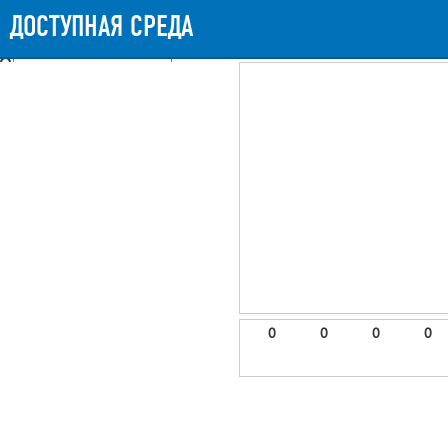
Messages
Timeline
Exceptions
Views
9
Route
Queries
11
Mails
ДОСТУПНАЯ СРЕДА
936.74ms
Request Duration
11MB
Memory Us
Booting (42.18ms)
Application (892.37ms)
After application (1.45ms)
9 templates were rendered
frontend.site.details (app/views/frontend/site/details.blade.php)
6
blade
Params
object
0
elements
1
emojis
2
0
0
0
0
gradeData
3
comments
4