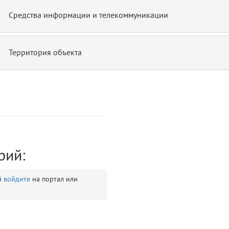
Средства информации и телекоммуникации
Территория объекта
ontend/allure/partials/_top_block_noauth.blade.php)
12
blade
рий:
й
войдите
на портал или