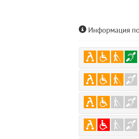
user
5
layouts.frontend.allure.auth (app/views/layouts/frontend/allure/auth.bla
Params
Информация по
obLevel
0
__env
1
app
2
errors
3
object
4
elements
5
emojis
6