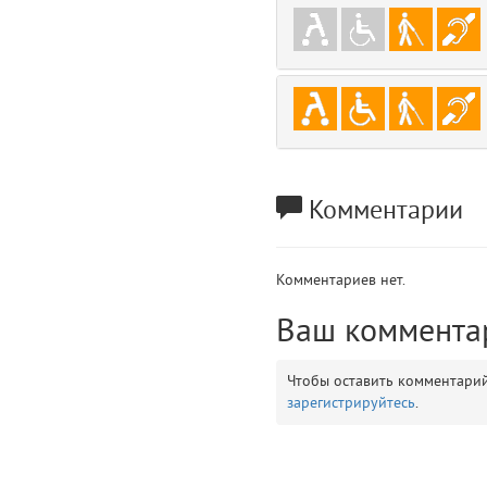
gradeData
7
comments
8
user
9
zone
10
Комментарии
disElement
11
layouts.frontend.allure.partials._top_block_noauth (app/views/layouts/fr
Комментариев нет.
Params
obLevel
Ваш коммента
0
__env
1
Чтобы оставить комментари
зарегистрируйтесь
.
app
2
errors
3