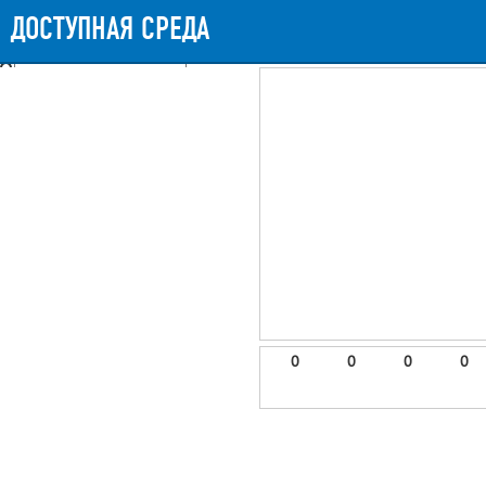
Messages
Timeline
Exceptions
Views
9
Route
Queries
11
Mails
ДОСТУПНАЯ СРЕДА
631.59ms
Request Duration
11MB
Memory Us
Booting (27.27ms)
Application (602.81ms)
After application (945μs)
9 templates were rendered
frontend.site.details (app/views/frontend/site/details.blade.php)
6
blade
Params
object
0
elements
1
emojis
2
0
0
0
0
gradeData
3
comments
4