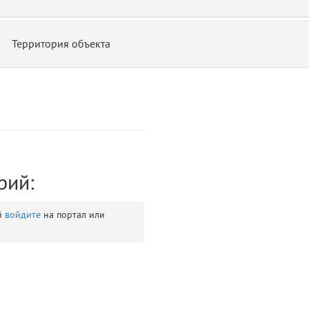
Территория объекта
ontend/allure/partials/_top_block_noauth.blade.php)
12
blade
рий:
й
войдите
на портал или