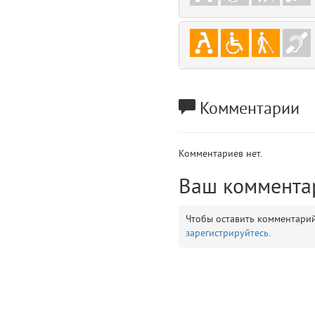
gradeData
7
comments
8
user
9
Комментарии
zone
10
disElement
11
Комментариев нет.
layouts.frontend.allure.partials._top_block_noauth (app/views/layouts/fr
Ваш коммента
Params
obLevel
0
Чтобы оставить комментари
зарегистрируйтесь
.
__env
1
app
2
errors
3