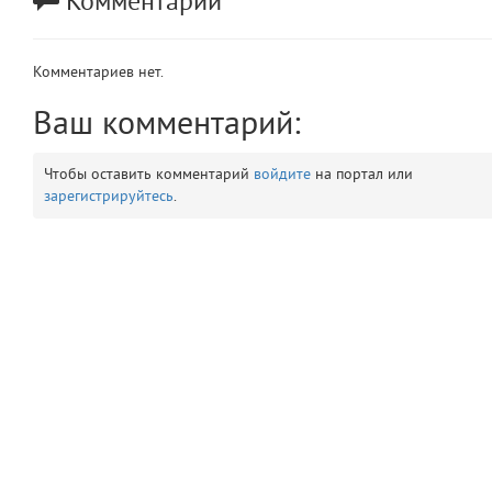
Комментарии
app
2
Комментариев нет.
errors
3
Ваш комментарий:
object
4
Чтобы оставить комментарий
войдите
на портал или
elements
5
зарегистрируйтесь
.
emojis
6
gradeData
7
comments
8
user
9
zone
10