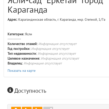
Ясли-сад "Еркетай" город
comments
4
Караганда
user
5
Адрес:
Карагандинская область, г. Караганда, мкр. Степной, 1/7а
layouts.frontend.allure.auth
(app/views/layouts/frontend/allure/auth.blade.php)
12
blade
Категория:
Ясли
Params
-----------
obLevel
0
Количество этажей:
Информация отсутствует
Год постройки:
Информация отсутствует
Тип недвижимости:
Информация отсутствует
__env
1
Целевое назначение:
Информация отсутствует
Владелец:
Информация отсутствует
app
2
Показать на карте
errors
3
Доступность
object
4
elements
5