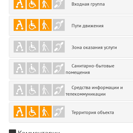
Входная группа
emojis
6
gradeData
7
Пути движения
comments
8
Зона оказания услуги
user
9
zone
10
Санитарно-бытовые
помещения
disElement
11
Средства информации и
layouts.frontend.allure.partials._top_block_noauth
телекоммуникации
(app/views/layouts/frontend/allure/partials/_top_block_noauth.blade.php
Params
obLevel
0
Территория объекта
__env
1