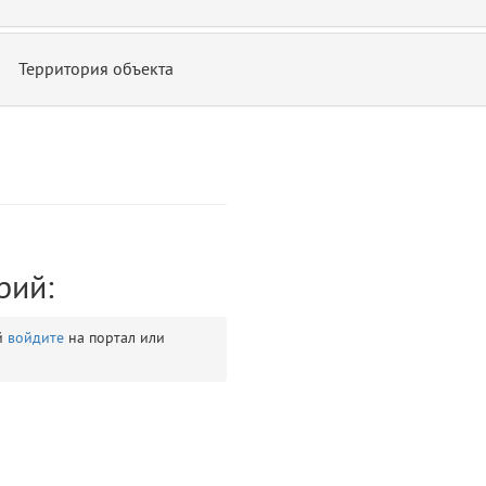
Территория объекта
ontend/allure/partials/_top_block_noauth.blade.php)
12
blade
рий:
й
войдите
на портал или