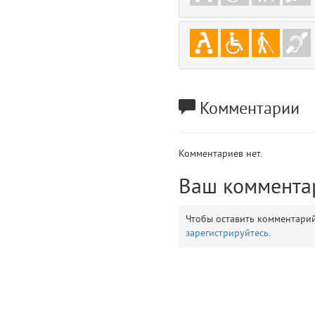
gradeData
7
comments
8
user
9
Комментарии
zone
10
disElement
11
Комментариев нет.
layouts.frontend.allure.partials._top_block_noauth (app/views/layouts/fr
Ваш коммента
Params
obLevel
0
Чтобы оставить комментари
зарегистрируйтесь
.
__env
1
app
2
errors
3