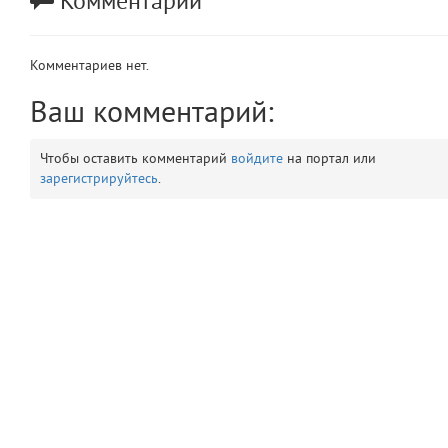
Комментарии
app
2
Комментариев нет.
errors
3
Ваш комментарий:
object
4
Чтобы оставить комментарий
войдите
на портал или
elements
5
зарегистрируйтесь
.
emojis
6
gradeData
7
comments
8
user
9
zone
10