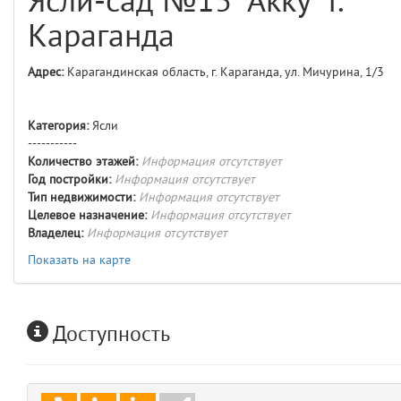
Ясли-сад №15 "Акку" г.
comments
4
Караганда
user
5
Адрес:
Карагандинская область, г. Караганда, ул. Мичурина, 1/3
layouts.frontend.allure.auth
(app/views/layouts/frontend/allure/auth.blade.php)
12
blade
Категория:
Ясли
Params
-----------
obLevel
0
Количество этажей:
Информация отсутствует
Год постройки:
Информация отсутствует
Тип недвижимости:
Информация отсутствует
__env
1
Целевое назначение:
Информация отсутствует
Владелец:
Информация отсутствует
app
2
Показать на карте
errors
3
Доступность
object
4
elements
5