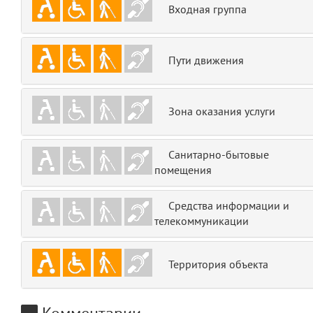
Входная группа
emojis
6
gradeData
7
Пути движения
comments
8
Зона оказания услуги
user
9
zone
10
Санитарно-бытовые
помещения
disElement
11
Средства информации и
layouts.frontend.allure.partials._top_block_noauth
телекоммуникации
(app/views/layouts/frontend/allure/partials/_top_block_noauth.blade.php
Params
obLevel
0
Территория объекта
__env
1