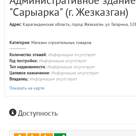
Административное здание
comments
4
"Сарыарка" (г. Жезказган)
user
5
Адрес:
Карагандинская область, город Жезказган, ул. Гагарина, 32
layouts.frontend.allure.auth
(app/views/layouts/frontend/allure/auth.blade.php)
12
blade
Категория:
Магазин строительных товаров
Params
-----------
obLevel
0
Количество этажей:
Информация отсутствует
Год постройки:
Информация отсутствует
Тип недвижимости:
Информация отсутствует
__env
1
Целевое назначение:
Информация отсутствует
Владелец:
Информация отсутствует
app
2
Показать на карте
errors
3
Доступность
object
4
elements
5