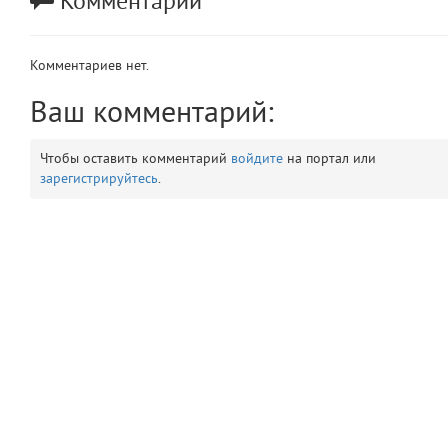
Комментарии
app
2
Комментариев нет.
errors
3
Ваш комментарий:
object
4
Чтобы оставить комментарий
войдите
на портал или
elements
5
зарегистрируйтесь
.
emojis
6
gradeData
7
comments
8
user
9
zone
10