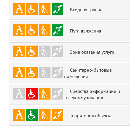
emojis
6
Входная группа
gradeData
7
Пути движения
comments
8
user
9
Зона оказания услуги
zone
10
Санитарно-бытовые
помещения
disElement
11
layouts.frontend.allure.partials._top_block_noauth
Средства информации и
(app/views/layouts/frontend/allure/partials/_top_block_noauth.blade.php
телекоммуникации
Params
obLevel
0
Территория объекта
__env
1