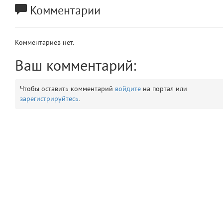
Комментарии
app
2
errors
3
Комментариев нет.
object
Ваш комментарий:
4
elements
5
Чтобы оставить комментарий
войдите
на портал или
зарегистрируйтесь
.
emojis
6
gradeData
7
comments
8
user
9
zone
10