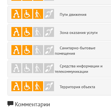
emojis
6
Пути движения
gradeData
7
comments
8
Зона оказания услуги
user
9
Санитарно-бытовые
zone
помещения
10
disElement
Средства информации и
11
телекоммуникации
layouts.frontend.allure.partials._top_block_noauth
(app/views/layouts/frontend/allure/partials/_top_block_noauth.blade.php
Params
Территория объекта
obLevel
0
Комментарии
__env
1