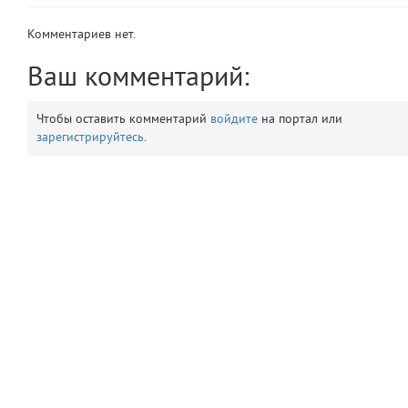
app
2
Комментариев нет.
errors
3
Ваш комментарий:
object
4
Чтобы оставить комментарий
войдите
на портал или
зарегистрируйтесь
.
elements
5
emojis
6
gradeData
7
comments
8
user
9
zone
10