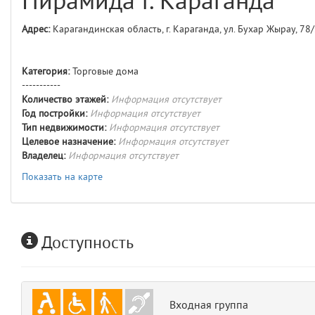
Пирамида г. Караганда
comments
4
Адрес:
Карагандинская область, г. Караганда, ул. Бухар Жырау, 78
user
5
Категория:
Торговые дома
layouts.frontend.allure.auth
-----------
(app/views/layouts/frontend/allure/auth.blade.php)
12
blade
Количество этажей:
Информация отсутствует
Params
Год постройки:
Информация отсутствует
obLevel
0
Тип недвижимости:
Информация отсутствует
Целевое назначение:
Информация отсутствует
Владелец:
Информация отсутствует
__env
1
Показать на карте
app
2
errors
3
Доступность
object
4
elements
5
Входная группа