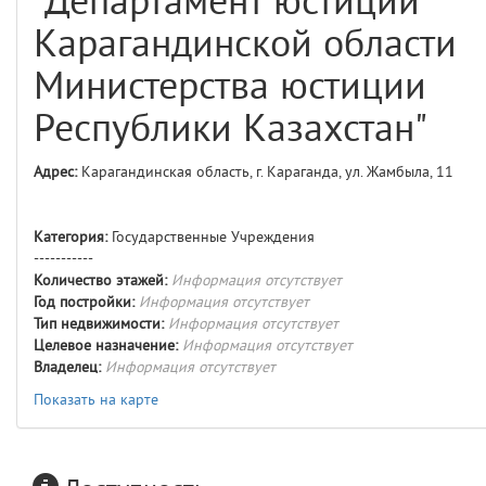
"Департамент юстиции
comments
4
Карагандинской области
user
5
Министерства юстиции
layouts.frontend.allure.auth
Республики Казахстан"
(app/views/layouts/frontend/allure/auth.blade.php)
12
blade
Params
Адрес:
Карагандинская область, г. Караганда, ул. Жамбыла, 11
obLevel
0
Категория:
Государственные Учреждения
__env
1
-----------
Количество этажей:
Информация отсутствует
app
2
Год постройки:
Информация отсутствует
Тип недвижимости:
Информация отсутствует
Целевое назначение:
Информация отсутствует
errors
3
Владелец:
Информация отсутствует
Показать на карте
object
4
elements
5