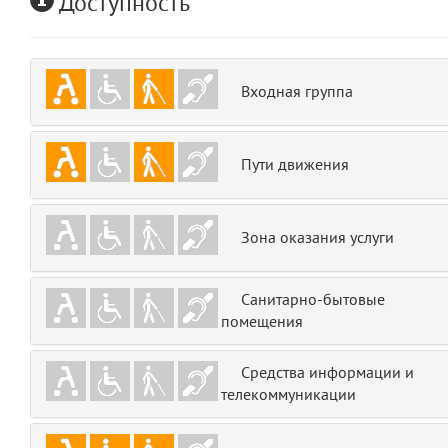
Доступность
emojis
6
gradeData
7
Входная группа
comments
8
Пути движения
user
9
zone
10
Зона оказания услуги
disElement
11
Санитарно-бытовые
layouts.frontend.allure.partials._top_block_noauth
помещения
(app/views/layouts/frontend/allure/partials/_top_block_noauth.blade.php
Params
Средства информации и
obLevel
0
телекоммуникации
__env
1