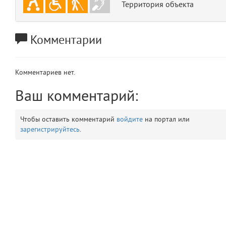
Территория объекта
app
2
errors
Комментарии
3
object
4
Комментариев нет.
elements
5
Ваш комментарий:
emojis
6
Чтобы оставить комментарий
войдите
на портал или
зарегистрируйтесь
.
gradeData
7
comments
8
user
9
zone
10