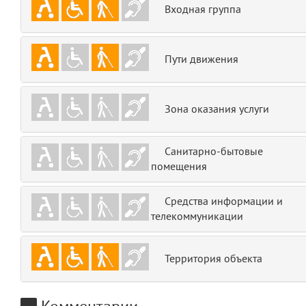
Входная группа
emojis
6
gradeData
7
Пути движения
comments
8
Зона оказания услуги
user
9
zone
10
Санитарно-бытовые
помещения
disElement
11
Средства информации и
layouts.frontend.allure.partials._top_block_noauth
телекоммуникации
(app/views/layouts/frontend/allure/partials/_top_block_noauth.blade.php
Params
obLevel
0
Территория объекта
__env
1