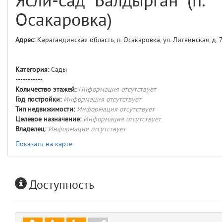
Ясли-сад "Балдырган" (п.
comments
4
Осакаровка)
user
5
Адрес:
Карагандинская область, п. Осакаровка, ул. Литвинская, д. 
layouts.frontend.allure.auth
(app/views/layouts/frontend/allure/auth.blade.php)
12
blade
Категория:
Сады
Params
-----------
obLevel
0
Количество этажей:
Информация отсутствует
Год постройки:
Информация отсутствует
Тип недвижимости:
Информация отсутствует
__env
1
Целевое назначение:
Информация отсутствует
Владелец:
Информация отсутствует
app
2
Показать на карте
errors
3
Доступность
object
4
elements
5