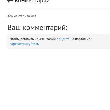
Комментарии
app
2
Комментариев нет.
errors
3
Ваш комментарий:
object
4
Чтобы оставить комментарий
войдите
на портал или
elements
5
зарегистрируйтесь
.
emojis
6
gradeData
7
comments
8
user
9
zone
10