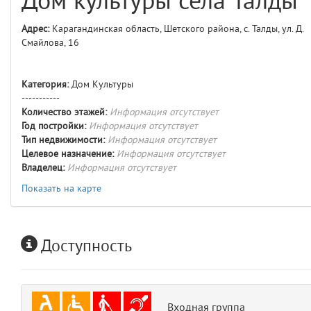
Дом культуры села Талды
comments
4
Адрес:
Карагандинская область, Шетского района, с. Талды, ул. Д.
Смайлова, 16
user
5
layouts.frontend.allure.auth
Категория:
Дом Культуры
(app/views/layouts/frontend/allure/auth.blade.php)
12
blade
-----------
Params
Количество этажей:
Информация отсутствует
obLevel
0
Год постройки:
Информация отсутствует
Тип недвижимости:
Информация отсутствует
Целевое назначение:
Информация отсутствует
__env
1
Владелец:
Информация отсутствует
app
Показать на карте
2
errors
3
Доступность
object
4
elements
5
Входная группа