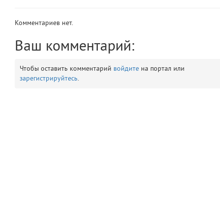
app
2
Комментариев нет.
errors
3
Ваш комментарий:
object
4
Чтобы оставить комментарий
войдите
на портал или
зарегистрируйтесь
.
elements
5
emojis
6
gradeData
7
comments
8
user
9
zone
10