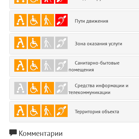
emojis
6
Пути движения
gradeData
7
comments
8
Зона оказания услуги
user
9
Санитарно-бытовые
zone
10
помещения
disElement
11
Средства информации и
телекоммуникации
layouts.frontend.allure.partials._top_block_noauth
(app/views/layouts/frontend/allure/partials/_top_block_noauth.blade.php
Params
Территория объекта
obLevel
0
__env
Комментарии
1