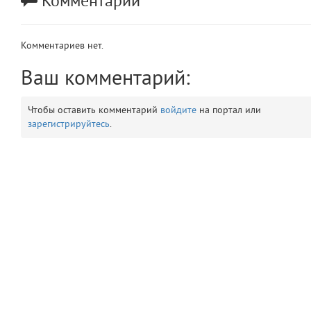
Комментарии
app
2
Комментариев нет.
errors
3
Ваш комментарий:
object
4
Чтобы оставить комментарий
войдите
на портал или
elements
5
зарегистрируйтесь
.
emojis
6
gradeData
7
comments
8
user
9
zone
10