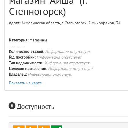
магазин "Айша" (г.
comments
4
Степногорск)
user
5
Адрес:
Акмолинская область, г. Степногорск, 2 микрорайон, 34
layouts.frontend.allure.auth
(app/views/layouts/frontend/allure/auth.blade.php)
12
blade
Категория:
Магазины
Params
-----------
obLevel
0
Количество этажей:
Информация отсутствует
Год постройки:
Информация отсутствует
Тип недвижимости:
Информация отсутствует
__env
1
Целевое назначение:
Информация отсутствует
Владелец:
Информация отсутствует
app
2
Показать на карте
errors
3
Доступность
object
4
elements
5