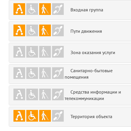
emojis
6
Входная группа
gradeData
7
Пути движения
comments
8
user
9
Зона оказания услуги
zone
10
Санитарно-бытовые
помещения
disElement
11
layouts.frontend.allure.partials._top_block_noauth
Средства информации и
(app/views/layouts/frontend/allure/partials/_top_block_noauth.blade.php
телекоммуникации
Params
obLevel
0
Территория объекта
__env
1