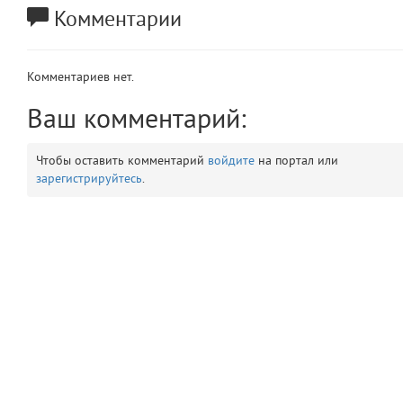
Комментарии
app
2
errors
3
Комментариев нет.
object
Ваш комментарий:
4
elements
5
Чтобы оставить комментарий
войдите
на портал или
зарегистрируйтесь
.
emojis
6
gradeData
7
comments
8
user
9
zone
10