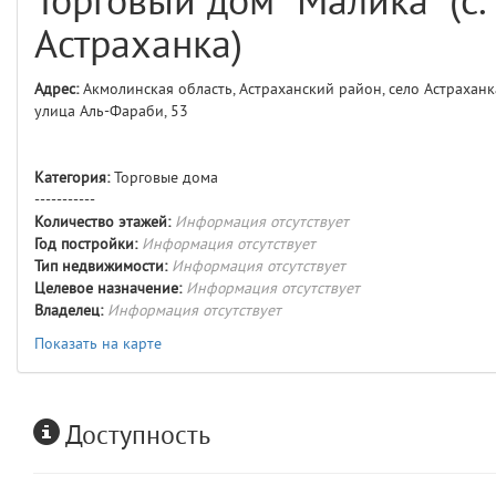
Торговый дом "Малика" (с.
comments
4
Астраханка)
user
5
Адрес:
Акмолинская область, Астраханский район, село Астраханк
улица Аль-Фараби, 53
layouts.frontend.allure.auth
(app/views/layouts/frontend/allure/auth.blade.php)
12
blade
Params
Категория:
Торговые дома
obLevel
0
-----------
Количество этажей:
Информация отсутствует
Год постройки:
Информация отсутствует
__env
1
Тип недвижимости:
Информация отсутствует
Целевое назначение:
Информация отсутствует
app
2
Владелец:
Информация отсутствует
Показать на карте
errors
3
object
4
Доступность
elements
5