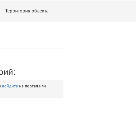
Территория объекта
рий:
ontend/allure/partials/_top_block_noauth.blade.php)
12
blade
й
войдите
на портал или