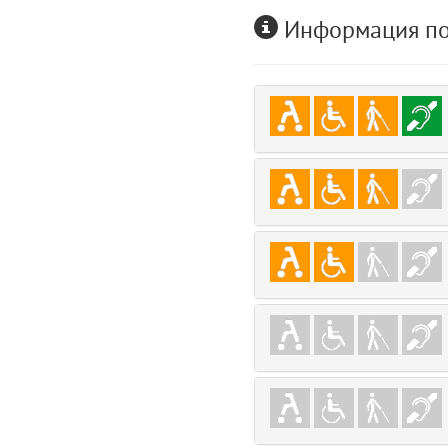
user
Информация по
5
layouts.frontend.allure.auth (app/views/layouts/frontend/allure/auth.bla
Params
obLevel
0
__env
1
app
2
errors
3
object
4
elements
5
emojis
6