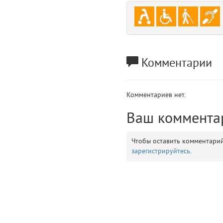
gradeData
7
comments
8
user
9
Комментарии
zone
10
Комментариев нет.
disElement
11
Ваш коммента
layouts.frontend.allure.partials._top_block_noauth (app/views/layouts/fr
Params
Чтобы оставить комментари
obLevel
0
зарегистрируйтесь
.
__env
1
app
2
errors
3