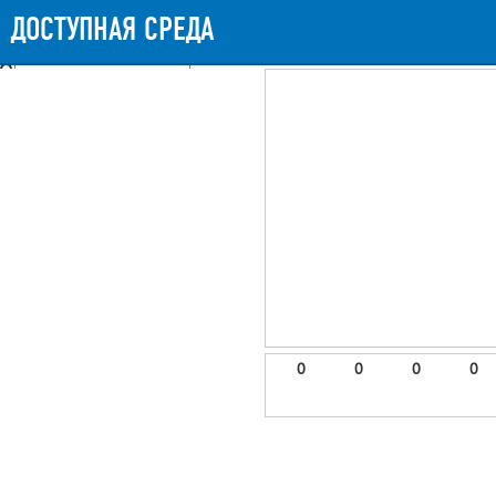
Messages
Timeline
Exceptions
Views
9
Route
Queries
11
Mails
ДОСТУПНАЯ СРЕДА
964.66ms
Request Duration
11MB
Memory Us
Booting (45.25ms)
Application (916.71ms)
After application (1.87ms)
9 templates were rendered
frontend.site.details (app/views/frontend/site/details.blade.php)
6
blade
Params
object
0
elements
1
emojis
2
0
0
0
0
gradeData
3
comments
4