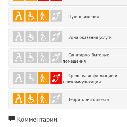
emojis
6
Пути движения
gradeData
7
comments
8
Зона оказания услуги
user
9
Санитарно-бытовые
zone
помещения
10
disElement
Средства информации и
11
телекоммуникации
level
12
Территория объекта
0
13
1
14
Комментарии