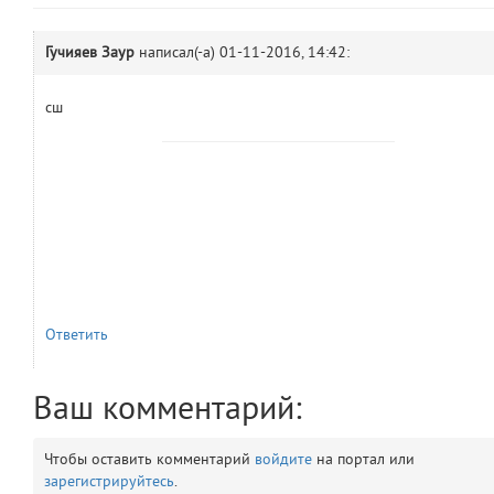
comments.widgets.show
(app/views/comments/widgets/show.blade.php)
14
blade
Params
Гучияев Заур
написал(-а)
01-11-2016, 14:42:
obLevel
0
сш
__env
1
app
2
errors
3
object
4
Ответить
elements
5
Ваш комментарий:
emojis
6
gradeData
Чтобы оставить комментарий
войдите
на портал или
7
зарегистрируйтесь
.