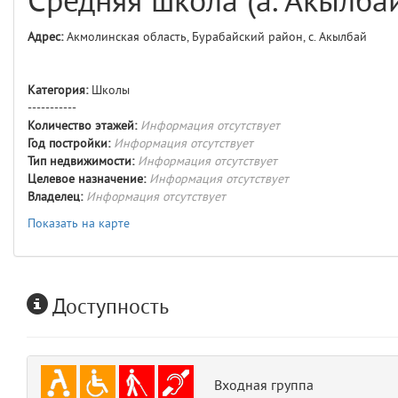
Средняя школа (а. Акылба
comments
4
Адрес:
Акмолинская область, Бурабайский район, с. Акылбай
user
5
Категория:
Школы
comments.widgets.index
-----------
(app/views/comments/widgets/index.blade.php)
15
blade
Количество этажей:
Информация отсутствует
Params
Год постройки:
Информация отсутствует
obLevel
0
Тип недвижимости:
Информация отсутствует
Целевое назначение:
Информация отсутствует
Владелец:
Информация отсутствует
__env
1
Показать на карте
app
2
errors
3
Доступность
object
4
elements
5
Входная группа