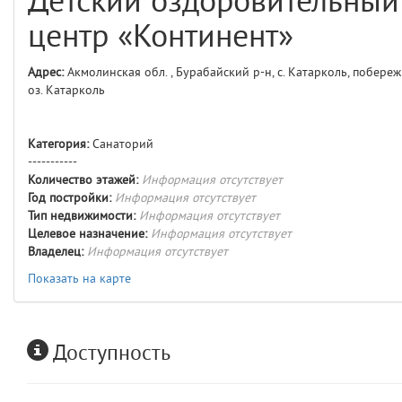
Детский оздоровительный
comments
4
центр «Континент»
user
5
Адрес:
Акмолинская обл. , Бурабайский р-н, с. Катарколь, побереж
оз. Катарколь
comments.widgets.index
(app/views/comments/widgets/index.blade.php)
15
blade
Params
Категория:
Санаторий
obLevel
0
-----------
Количество этажей:
Информация отсутствует
Год постройки:
Информация отсутствует
__env
1
Тип недвижимости:
Информация отсутствует
Целевое назначение:
Информация отсутствует
app
2
Владелец:
Информация отсутствует
Показать на карте
errors
3
object
4
Доступность
elements
5