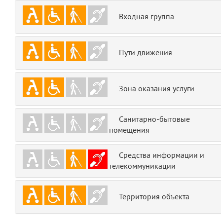
emojis
6
Входная группа
gradeData
7
Пути движения
comments
8
user
9
Зона оказания услуги
zone
10
Санитарно-бытовые
помещения
disElement
11
level
Средства информации и
12
телекоммуникации
0
13
Территория объекта
1
14