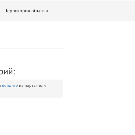
Территория объекта
рий:
ontend/allure/partials/_top_block_noauth.blade.php)
12
blade
й
войдите
на портал или