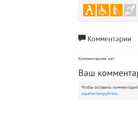
gradeData
7
comments
8
user
9
Комментарии
zone
10
Комментариев нет.
disElement
11
Ваш коммента
layouts.frontend.allure.partials._top_block_noauth (app/views/layouts/fr
Params
Чтобы оставить комментари
obLevel
0
зарегистрируйтесь
.
__env
1
app
2
errors
3