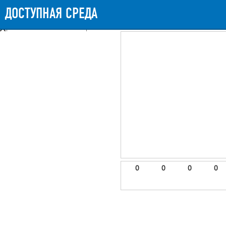
Messages
Timeline
Exceptions
Views
9
Route
Queries
11
Mails
ДОСТУПНАЯ СРЕДА
919.32ms
Request Duration
11MB
Memory Us
Booting (44.02ms)
Application (872.79ms)
After application (1.76ms)
9 templates were rendered
frontend.site.details (app/views/frontend/site/details.blade.php)
6
blade
Params
object
0
elements
1
emojis
2
0
0
0
0
gradeData
3
comments
4