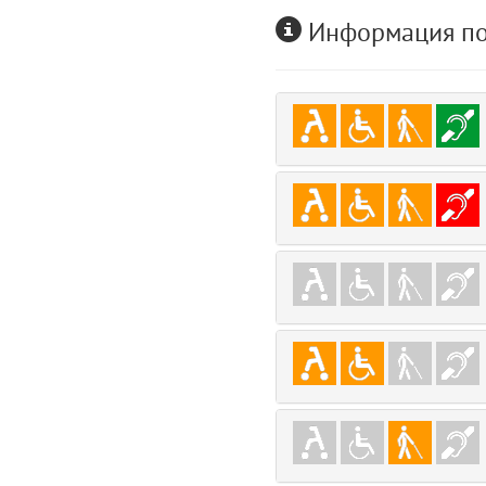
user
Информация по
5
layouts.frontend.allure.auth (app/views/layouts/frontend/allure/auth.bla
Params
obLevel
0
__env
1
app
2
errors
3
object
4
elements
5
emojis
6