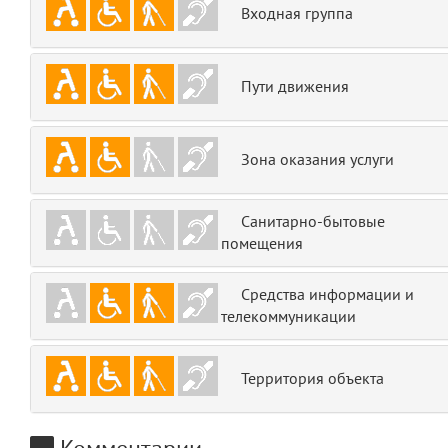
Входная группа
emojis
6
gradeData
7
Пути движения
comments
8
Зона оказания услуги
user
9
zone
10
Санитарно-бытовые
помещения
disElement
11
Средства информации и
level
12
телекоммуникации
0
13
Территория объекта
1
14