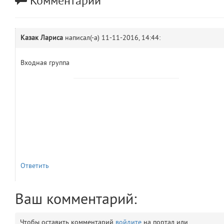
Комментарии
comments.widgets.show
(app/views/comments/widgets/show.blade.php)
14
blade
Params
obLevel
0
Казак Лариса
написал(-а)
11-11-2016, 14:44:
__env
1
Входная группа
app
2
errors
3
object
4
elements
5
Ответить
emojis
6
Ваш комментарий:
gradeData
7
Чтобы оставить комментарий
войдите
на портал или