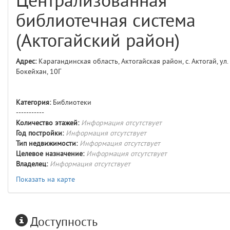
Централизованная
comments
4
библиотечная система
user
5
(Актогайский район)
layouts.frontend.allure.auth
Адрес:
Карагандинская область, Актогайская район, с. Актогай, ул.
(app/views/layouts/frontend/allure/auth.blade.php)
12
blade
Бокейхан, 10Г
Params
obLevel
0
Категория:
Библиотеки
-----------
__env
1
Количество этажей:
Информация отсутствует
Год постройки:
Информация отсутствует
app
2
Тип недвижимости:
Информация отсутствует
Целевое назначение:
Информация отсутствует
Владелец:
Информация отсутствует
errors
3
Показать на карте
object
4
elements
5
Доступность