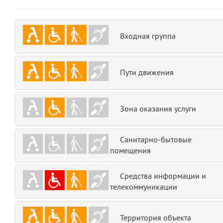
emojis
6
gradeData
7
Входная группа
comments
8
Пути движения
user
9
zone
10
Зона оказания услуги
disElement
11
Санитарно-бытовые
layouts.frontend.allure.partials._top_block_noauth
помещения
(app/views/layouts/frontend/allure/partials/_top_block_noauth.blade.php
Params
Средства информации и
obLevel
телекоммуникации
0
__env
1
Территория объекта