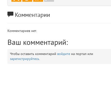
app
2
Комментарии
errors
3
object
4
Комментариев нет.
Ваш комментарий:
elements
5
Чтобы оставить комментарий
войдите
на портал или
emojis
6
зарегистрируйтесь
.
gradeData
7
comments
8
user
9
zone
10