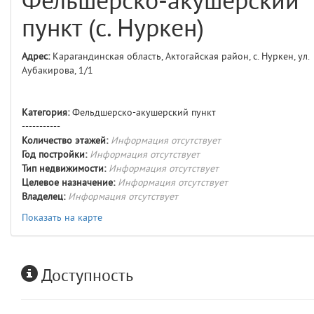
Фельшерско-акушерский
comments
4
пункт (с. Нуркен)
user
5
Адрес:
Карагандинская область, Актогайская район, с. Нуркен, ул.
Аубакирова, 1/1
layouts.frontend.allure.auth
(app/views/layouts/frontend/allure/auth.blade.php)
12
blade
Params
Категория:
Фельдшерско-акушерский пункт
obLevel
0
-----------
Количество этажей:
Информация отсутствует
Год постройки:
Информация отсутствует
__env
1
Тип недвижимости:
Информация отсутствует
Целевое назначение:
Информация отсутствует
app
2
Владелец:
Информация отсутствует
Показать на карте
errors
3
object
4
Доступность
elements
5