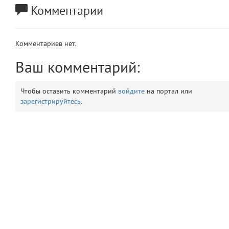
Комментарии
app
2
errors
3
Комментариев нет.
object
Ваш комментарий:
4
elements
5
Чтобы оставить комментарий
войдите
на портал или
зарегистрируйтесь
.
emojis
6
gradeData
7
comments
8
user
9
zone
10