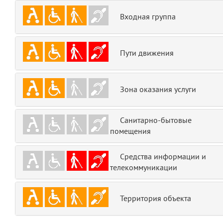
emojis
6
Входная группа
gradeData
7
Пути движения
comments
8
user
9
Зона оказания услуги
zone
10
Санитарно-бытовые
помещения
disElement
11
layouts.frontend.allure.partials._top_block_noauth
Средства информации и
(app/views/layouts/frontend/allure/partials/_top_block_noauth.blade.php
телекоммуникации
Params
obLevel
0
Территория объекта
__env
1