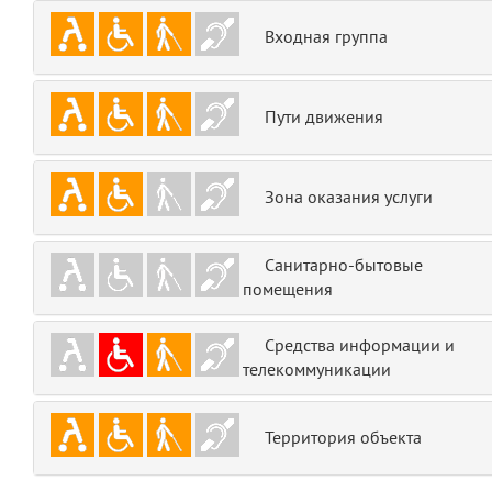
emojis
6
Входная группа
gradeData
7
Пути движения
comments
8
user
9
Зона оказания услуги
zone
10
Санитарно-бытовые
помещения
disElement
11
layouts.frontend.allure.partials._top_block_noauth
Средства информации и
(app/views/layouts/frontend/allure/partials/_top_block_noauth.blade.php
телекоммуникации
Params
obLevel
0
Территория объекта
__env
1