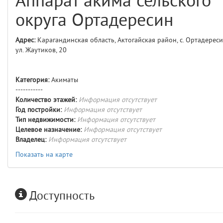
Аппарат акима сельского
comments
4
округа Ортадересин
user
5
Адрес:
Карагандинская область, Актогайская район, с. Ортадереси
ул. Жаутиков, 20
layouts.frontend.allure.auth
(app/views/layouts/frontend/allure/auth.blade.php)
12
blade
Params
Категория:
Акиматы
obLevel
0
-----------
Количество этажей:
Информация отсутствует
Год постройки:
Информация отсутствует
__env
1
Тип недвижимости:
Информация отсутствует
Целевое назначение:
Информация отсутствует
app
2
Владелец:
Информация отсутствует
Показать на карте
errors
3
object
4
Доступность
elements
5