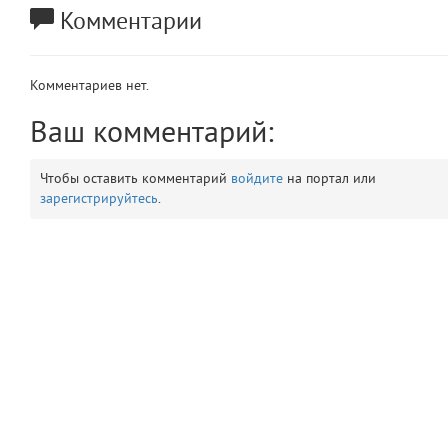
Комментарии
app
2
errors
3
Комментариев нет.
object
Ваш комментарий:
4
elements
5
Чтобы оставить комментарий
войдите
на портал или
зарегистрируйтесь
.
emojis
6
gradeData
7
comments
8
user
9
zone
10