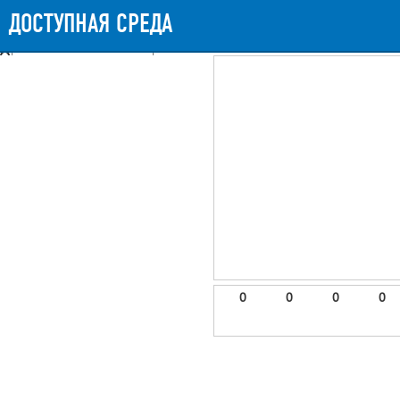
Messages
Timeline
Exceptions
Views
9
Route
Queries
11
Mails
ДОСТУПНАЯ СРЕДА
897.57ms
Request Duration
11MB
Memory Usa
Booting (46.41ms)
Application (848.48ms)
After application (1.69ms)
9 templates were rendered
frontend.site.details (app/views/frontend/site/details.blade.php)
6
blade
Params
object
0
elements
1
emojis
2
0
0
0
0
gradeData
3
comments
4