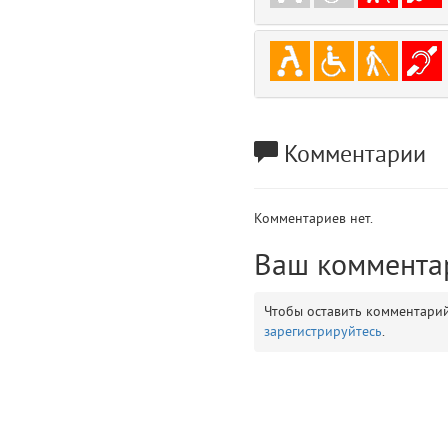
gradeData
7
comments
8
user
9
Комментарии
zone
10
disElement
11
Комментариев нет.
layouts.frontend.allure.partials._top_block_noauth (app/views/layouts/fr
Ваш коммента
Params
obLevel
0
Чтобы оставить комментари
зарегистрируйтесь
.
__env
1
app
2
errors
3