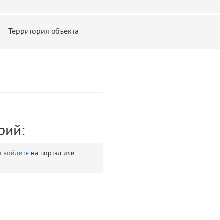
Территория объекта
ontend/allure/partials/_top_block_noauth.blade.php)
12
blade
рий:
й
войдите
на портал или