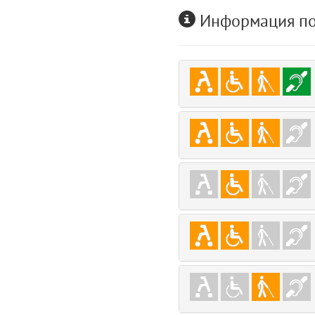
user
Информация по
5
layouts.frontend.allure.auth (app/views/layouts/frontend/allure/auth.bla
Params
obLevel
0
__env
1
app
2
errors
3
object
4
elements
5
emojis
6