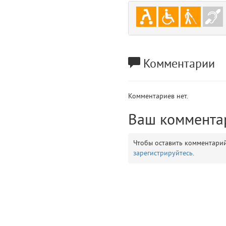
gradeData
7
comments
8
user
9
Комментарии
zone
10
Комментариев нет.
disElement
11
Ваш коммента
layouts.frontend.allure.partials._top_block_noauth (app/views/layouts/fr
Params
Чтобы оставить комментари
obLevel
0
зарегистрируйтесь
.
__env
1
app
2
errors
3