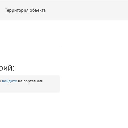
Территория объекта
рий:
ontend/allure/partials/_top_block_noauth.blade.php)
12
blade
й
войдите
на портал или