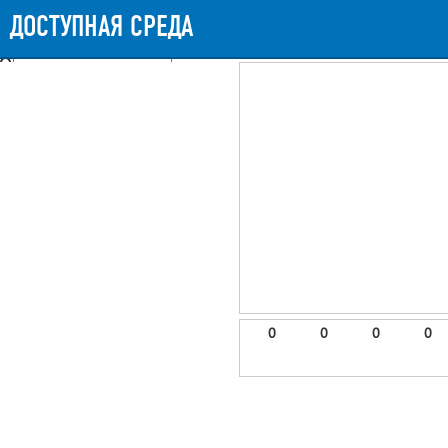
Messages
Timeline
Exceptions
Views
9
Route
Queries
11
Mails
ДОСТУПНАЯ СРЕДА
893.69ms
Request Duration
11MB
Memory Us
Booting (48.96ms)
Application (841.98ms)
After application (1.84ms)
9 templates were rendered
frontend.site.details (app/views/frontend/site/details.blade.php)
6
blade
Params
object
0
elements
1
emojis
2
0
0
0
0
gradeData
3
comments
4