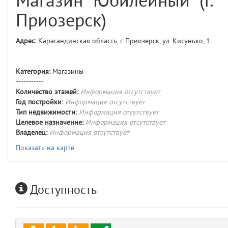
Магазин "Юбилейный" (г.
comments
4
Приозерск)
user
5
Адрес:
Карагандинская область, г. Приозерск, ул. Кисунько, 1
layouts.frontend.allure.auth
(app/views/layouts/frontend/allure/auth.blade.php)
12
blade
Категория:
Магазины
Params
-----------
obLevel
0
Количество этажей:
Информация отсутствует
Год постройки:
Информация отсутствует
Тип недвижимости:
Информация отсутствует
__env
1
Целевое назначение:
Информация отсутствует
Владелец:
Информация отсутствует
app
2
Показать на карте
errors
3
Доступность
object
4
elements
5