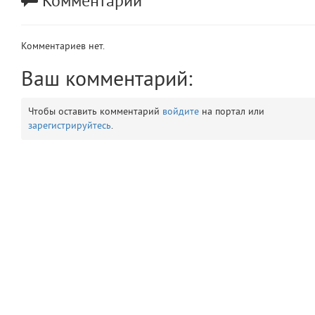
Комментарии
app
2
Комментариев нет.
errors
3
Ваш комментарий:
object
4
Чтобы оставить комментарий
войдите
на портал или
elements
5
зарегистрируйтесь
.
emojis
6
gradeData
7
comments
8
user
9
zone
10