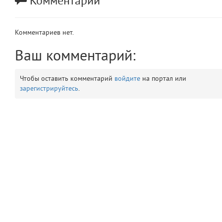
Комментарии
app
2
Комментариев нет.
errors
3
Ваш комментарий:
object
4
Чтобы оставить комментарий
войдите
на портал или
elements
5
зарегистрируйтесь
.
emojis
6
gradeData
7
comments
8
user
9
zone
10