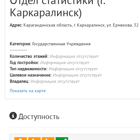
Отдел статистики (г.
comments
4
Каркаралинск)
user
5
Адрес:
Карагандинская область, г. Каркаралинск, ул. Ермекова, 32
layouts.frontend.allure.auth
(app/views/layouts/frontend/allure/auth.blade.php)
12
blade
Категория:
Государственные Учреждения
Params
-----------
obLevel
0
Количество этажей:
Информация отсутствует
Год постройки:
Информация отсутствует
Тип недвижимости:
Информация отсутствует
__env
1
Целевое назначение:
Информация отсутствует
Владелец:
Информация отсутствует
app
2
Показать на карте
errors
3
Доступность
object
4
elements
5