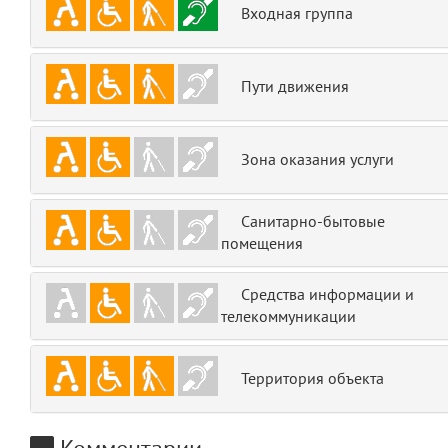
Входная группа
emojis
6
gradeData
7
Пути движения
comments
8
Зона оказания услуги
user
9
zone
10
Санитарно-бытовые
помещения
disElement
11
Средства информации и
layouts.frontend.allure.partials._top_block_noauth
телекоммуникации
(app/views/layouts/frontend/allure/partials/_top_block_noauth.blade.php
Params
obLevel
0
Территория объекта
__env
1