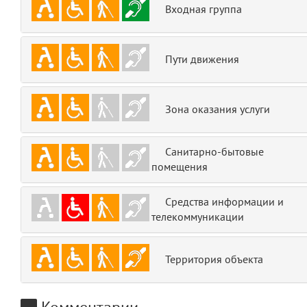
Входная группа
emojis
6
gradeData
7
Пути движения
comments
8
Зона оказания услуги
user
9
zone
10
Санитарно-бытовые
помещения
disElement
11
Средства информации и
layouts.frontend.allure.partials._top_block_noauth
телекоммуникации
(app/views/layouts/frontend/allure/partials/_top_block_noauth.blade.php
Params
obLevel
0
Территория объекта
__env
1