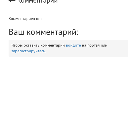
Комментарии
app
2
Комментариев нет.
errors
3
Ваш комментарий:
object
4
Чтобы оставить комментарий
войдите
на портал или
elements
5
зарегистрируйтесь
.
emojis
6
gradeData
7
comments
8
user
9
zone
10