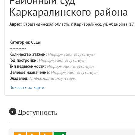
Районный суд
comments
4
Каркаралинского района
user
5
Адрес:
Карагандинская область, г. Каркаралинск, ул. Абдирова, 17
layouts.frontend.allure.auth
(app/views/layouts/frontend/allure/auth.blade.php)
12
blade
Категория:
Суды
Params
-----------
obLevel
0
Количество этажей:
Информация отсутствует
Год постройки:
Информация отсутствует
Тип недвижимости:
Информация отсутствует
__env
1
Целевое назначение:
Информация отсутствует
Владелец:
Информация отсутствует
app
2
Показать на карте
errors
3
Доступность
object
4
elements
5