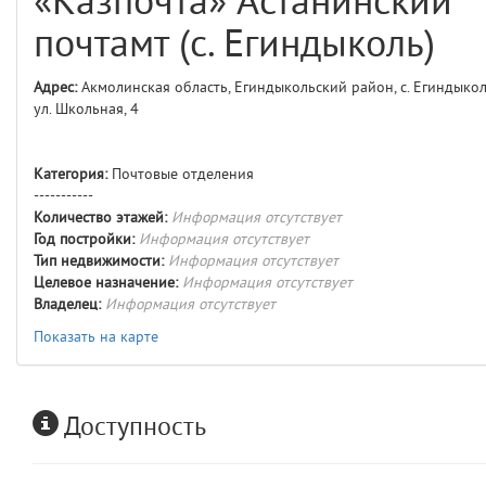
«Казпочта» Астанинский
comments
4
почтамт (с. Егиндыколь)
user
5
Адрес:
Акмолинская область, Егиндыкольский район, с. Егиндыкол
ул. Школьная, 4
layouts.frontend.allure.auth
(app/views/layouts/frontend/allure/auth.blade.php)
12
blade
Params
Категория:
Почтовые отделения
obLevel
0
-----------
Количество этажей:
Информация отсутствует
Год постройки:
Информация отсутствует
__env
1
Тип недвижимости:
Информация отсутствует
Целевое назначение:
Информация отсутствует
app
2
Владелец:
Информация отсутствует
Показать на карте
errors
3
object
4
Доступность
elements
5