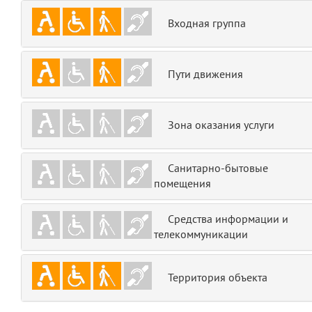
emojis
6
Входная группа
gradeData
7
Пути движения
comments
8
user
9
Зона оказания услуги
zone
10
Санитарно-бытовые
помещения
disElement
11
layouts.frontend.allure.partials._top_block_noauth
Средства информации и
(app/views/layouts/frontend/allure/partials/_top_block_noauth.blade.php
телекоммуникации
Params
obLevel
0
Территория объекта
__env
1