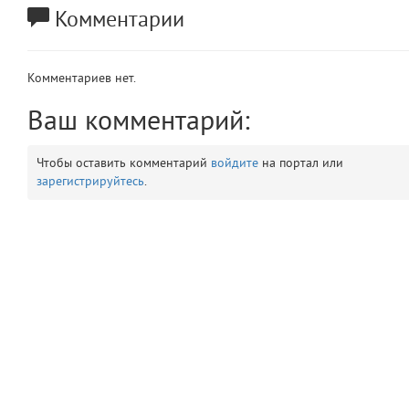
Комментарии
app
2
errors
3
Комментариев нет.
object
Ваш комментарий:
4
elements
5
Чтобы оставить комментарий
войдите
на портал или
зарегистрируйтесь
.
emojis
6
gradeData
7
comments
8
user
9
zone
10