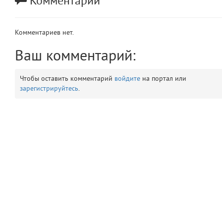
Комментарии
app
2
Комментариев нет.
errors
3
Ваш комментарий:
object
4
Чтобы оставить комментарий
войдите
на портал или
elements
5
зарегистрируйтесь
.
emojis
6
gradeData
7
comments
8
user
9
zone
10