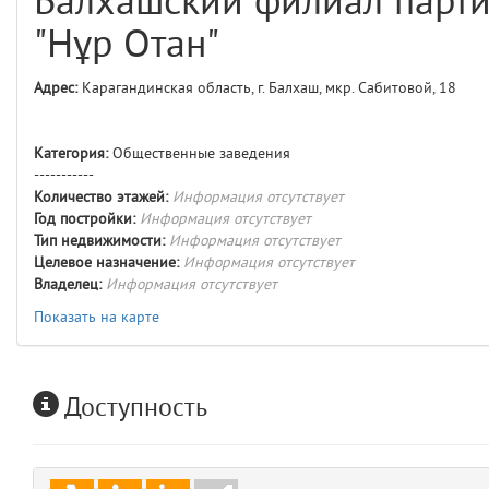
Балхашский филиал парт
comments
4
"Нұр Отан"
user
5
Адрес:
Карагандинская область, г. Балхаш, мкр. Сабитовой, 18
layouts.frontend.allure.auth
(app/views/layouts/frontend/allure/auth.blade.php)
12
blade
Категория:
Общественные заведения
Params
-----------
obLevel
0
Количество этажей:
Информация отсутствует
Год постройки:
Информация отсутствует
Тип недвижимости:
Информация отсутствует
__env
1
Целевое назначение:
Информация отсутствует
Владелец:
Информация отсутствует
app
2
Показать на карте
errors
3
Доступность
object
4
elements
5