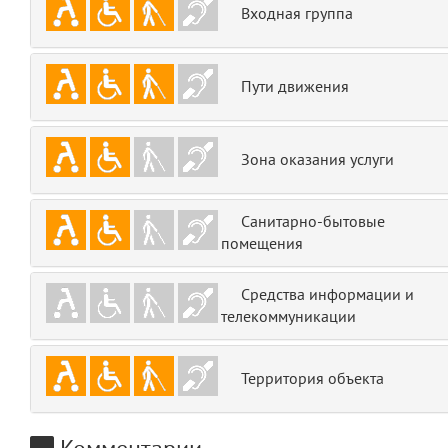
Входная группа
emojis
6
gradeData
7
Пути движения
comments
8
Зона оказания услуги
user
9
zone
10
Санитарно-бытовые
помещения
disElement
11
Средства информации и
layouts.frontend.allure.partials._top_block_noauth
телекоммуникации
(app/views/layouts/frontend/allure/partials/_top_block_noauth.blade.php
Params
obLevel
0
Территория объекта
__env
1