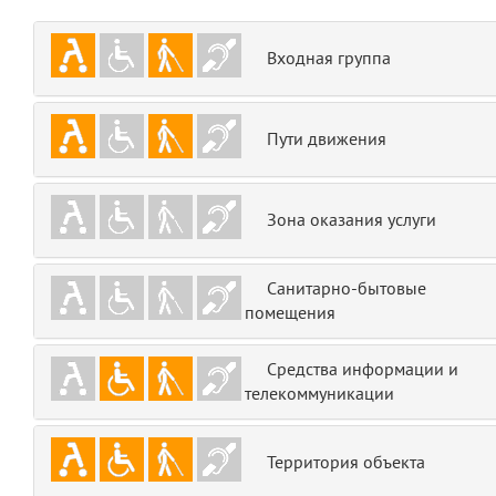
emojis
6
Входная группа
gradeData
7
comments
8
Пути движения
user
9
Зона оказания услуги
zone
10
Санитарно-бытовые
disElement
11
помещения
layouts.frontend.allure.partials._top_block_noauth
(app/views/layouts/frontend/allure/partials/_top_block_noauth.blade.php
Средства информации и
Params
телекоммуникации
obLevel
0
Территория объекта
__env
1