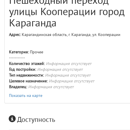
Пешеходный переход
comments
4
улицы Кооперации город
user
5
Караганда
layouts.frontend.allure.auth
Адрес:
Карагандинская область, г. Караганда, ул. Кооперации
(app/views/layouts/frontend/allure/auth.blade.php)
12
blade
Params
obLevel
0
Категория:
Прочее
-----------
Количество этажей:
Информация отсутствует
__env
1
Год постройки:
Информация отсутствует
Тип недвижимости:
Информация отсутствует
app
2
Целевое назначение:
Информация отсутствует
Владелец:
Информация отсутствует
errors
3
Показать на карте
object
4
Доступность
elements
5