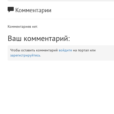
app
2
Комментарии
errors
3
Комментариев нет.
object
4
Ваш комментарий:
elements
5
Чтобы оставить комментарий
войдите
на портал или
зарегистрируйтесь
.
emojis
6
gradeData
7
comments
8
user
9
zone
10