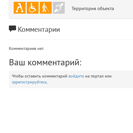
app
2
Территория объекта
errors
3
Комментарии
object
4
Комментариев нет.
elements
5
Ваш комментарий:
emojis
6
Чтобы оставить комментарий
войдите
на портал или
gradeData
7
зарегистрируйтесь
.
comments
8
user
9
zone
10