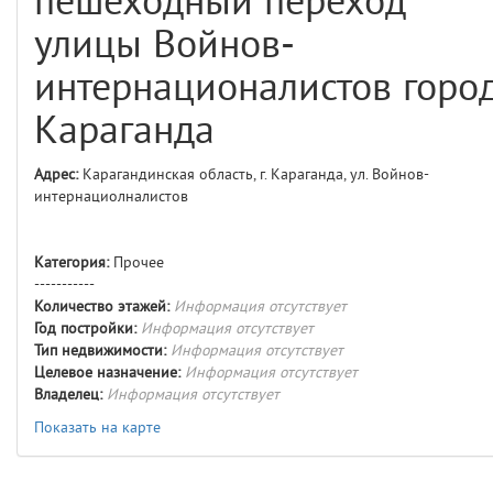
пешеходный переход
comments
4
улицы Войнов-
user
5
интернационалистов горо
layouts.frontend.allure.auth
Караганда
(app/views/layouts/frontend/allure/auth.blade.php)
12
blade
Params
Адрес:
Карагандинская область, г. Караганда, ул. Войнов-
obLevel
0
интернациолналистов
__env
1
Категория:
Прочее
-----------
app
2
Количество этажей:
Информация отсутствует
Год постройки:
Информация отсутствует
Тип недвижимости:
Информация отсутствует
errors
3
Целевое назначение:
Информация отсутствует
Владелец:
Информация отсутствует
object
4
Показать на карте
elements
5