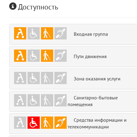
Доступность
emojis
6
gradeData
7
Входная группа
comments
8
user
9
Пути движения
zone
10
Зона оказания услуги
disElement
11
layouts.frontend.allure.partials._top_block_noauth
Санитарно-бытовые
(app/views/layouts/frontend/allure/partials/_top_block_noauth.blade.php
помещения
Params
obLevel
0
Средства информации и
телекоммуникации
__env
1