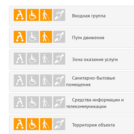
emojis
6
Входная группа
gradeData
7
comments
8
Пути движения
user
9
Зона оказания услуги
zone
10
Санитарно-бытовые
disElement
11
помещения
level
12
Средства информации и
телекоммуникации
0
13
1
14
Территория объекта