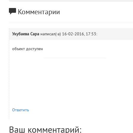
comments.widgets.show
(app/views/comments/widgets/show.blade.php)
14
blade
Комментарии
Params
obLevel
0
Укубаева Сара
написал(-а)
16-02-2016, 17:53:
__env
1
объект доступен
app
2
errors
3
object
4
elements
5
emojis
6
Ответить
gradeData
7
Ваш комментарий: