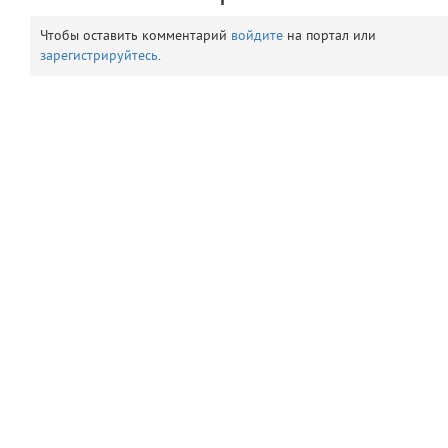
comments
8
Чтобы оставить комментарий
войдите
на портал или
зарегистрируйтесь
.
user
9
zone
10
disElement
11
level
12
comment
13
layouts.frontend.allure.auth
(app/views/layouts/frontend/allure/auth.blade.php)
13
blade
Params
obLevel
0
__env
1