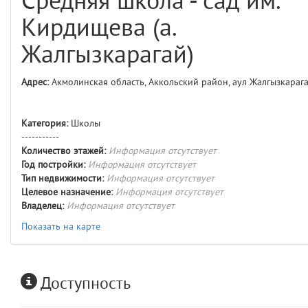
Средняя школа - сад им.
comments
4
Кирдищева (а.
user
5
Жалгызкарагай)
comments.widgets.index
Адрес:
Акмолинская область, Аккольский район, аул Жалгызкараг
(app/views/comments/widgets/index.blade.php)
15
blade
Params
obLevel
0
Категория:
Школы
-----------
Количество этажей:
Информация отсутствует
__env
1
Год постройки:
Информация отсутствует
Тип недвижимости:
Информация отсутствует
app
2
Целевое назначение:
Информация отсутствует
Владелец:
Информация отсутствует
errors
3
Показать на карте
object
4
Доступность
elements
5