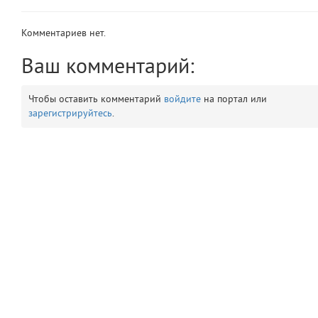
app
2
Комментариев нет.
errors
3
Ваш комментарий:
object
4
Чтобы оставить комментарий
войдите
на портал или
зарегистрируйтесь
.
elements
5
emojis
6
gradeData
7
comments
8
user
9
zone
10