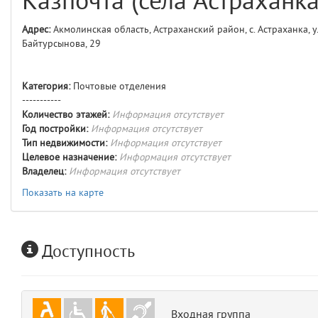
Казпочта (села Астраханка
comments
4
Адрес:
Акмолинская область, Астраханский район, с. Астраханка, у
Байтурсынова, 29
user
5
layouts.frontend.allure.auth
Категория:
Почтовые отделения
(app/views/layouts/frontend/allure/auth.blade.php)
12
blade
-----------
Params
Количество этажей:
Информация отсутствует
obLevel
0
Год постройки:
Информация отсутствует
Тип недвижимости:
Информация отсутствует
Целевое назначение:
Информация отсутствует
__env
1
Владелец:
Информация отсутствует
app
Показать на карте
2
errors
3
Доступность
object
4
elements
5
Входная группа