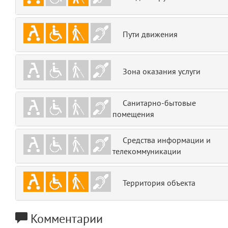
emojis
6
Пути движения
gradeData
7
comments
8
Зона оказания услуги
user
9
Санитарно-бытовые
zone
10
помещения
disElement
11
Средства информации и
телекоммуникации
layouts.frontend.allure.partials._top_block_noauth
(app/views/layouts/frontend/allure/partials/_top_block_noauth.blade.php
Params
Территория объекта
obLevel
0
__env
Комментарии
1