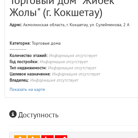
Торговый дом "Жибек
comments
4
Жолы" (г. Кокшетау)
user
5
Адрес:
Акмолинская область, г. Кокшетау, ул. Сулейменова, 2 А
layouts.frontend.allure.auth
(app/views/layouts/frontend/allure/auth.blade.php)
12
blade
Категория:
Торговые дома
Params
-----------
obLevel
0
Количество этажей:
Информация отсутствует
Год постройки:
Информация отсутствует
Тип недвижимости:
Информация отсутствует
__env
1
Целевое назначение:
Информация отсутствует
Владелец:
Информация отсутствует
app
2
Показать на карте
errors
3
Доступность
object
4
elements
5