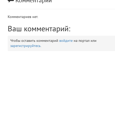
Комментарии
app
2
Комментариев нет.
errors
3
Ваш комментарий:
object
4
Чтобы оставить комментарий
войдите
на портал или
elements
5
зарегистрируйтесь
.
emojis
6
gradeData
7
comments
8
user
9
zone
10