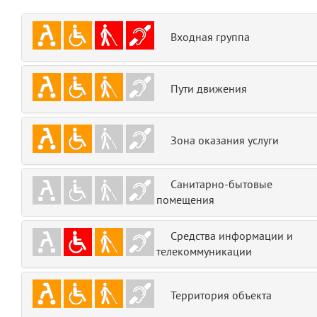
emojis
6
Входная группа
gradeData
7
comments
8
Пути движения
user
9
Зона оказания услуги
zone
10
Санитарно-бытовые
disElement
11
помещения
layouts.frontend.allure.partials._top_block_noauth
(app/views/layouts/frontend/allure/partials/_top_block_noauth.blade.php
Средства информации и
Params
телекоммуникации
obLevel
0
Территория объекта
__env
1