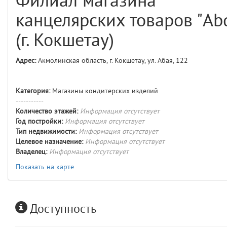
Филиал магазина
comments
4
канцелярских товаров "Ab
user
5
(г. Кокшетау)
layouts.frontend.allure.auth
Адрес:
Акмолинская область, г. Кокшетау, ул. Абая, 122
(app/views/layouts/frontend/allure/auth.blade.php)
12
blade
Params
obLevel
0
Категория:
Магазины кондитерских изделий
-----------
Количество этажей:
Информация отсутствует
__env
1
Год постройки:
Информация отсутствует
Тип недвижимости:
Информация отсутствует
app
2
Целевое назначение:
Информация отсутствует
Владелец:
Информация отсутствует
errors
3
Показать на карте
object
4
Доступность
elements
5