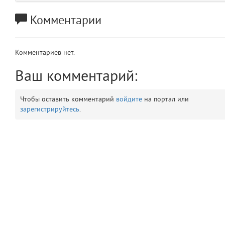
app
2
Комментарии
errors
3
Комментариев нет.
object
4
Ваш комментарий:
elements
5
Чтобы оставить комментарий
войдите
на портал или
зарегистрируйтесь
.
emojis
6
gradeData
7
comments
8
user
9
zone
10