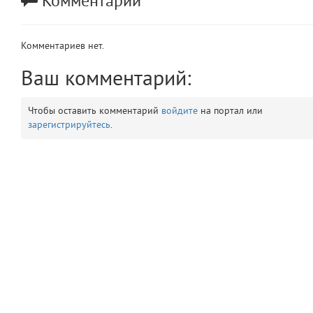
Комментарии
app
2
Комментариев нет.
errors
3
Ваш комментарий:
object
4
Чтобы оставить комментарий
войдите
на портал или
elements
5
зарегистрируйтесь
.
emojis
6
gradeData
7
comments
8
user
9
zone
10