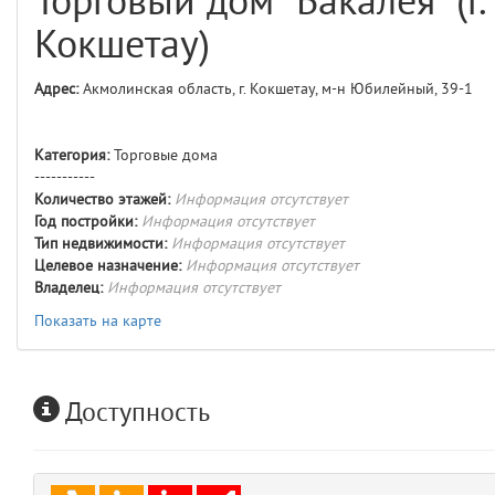
Торговый дом "Бакалея" (г.
comments
4
Кокшетау)
user
5
Адрес:
Акмолинская область, г. Кокшетау, м-н Юбилейный, 39-1
layouts.frontend.allure.auth
(app/views/layouts/frontend/allure/auth.blade.php)
12
blade
Категория:
Торговые дома
Params
-----------
obLevel
0
Количество этажей:
Информация отсутствует
Год постройки:
Информация отсутствует
Тип недвижимости:
Информация отсутствует
__env
1
Целевое назначение:
Информация отсутствует
Владелец:
Информация отсутствует
app
2
Показать на карте
errors
3
Доступность
object
4
elements
5