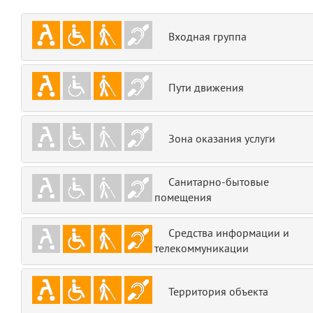
emojis
6
Входная группа
gradeData
7
comments
8
Пути движения
user
9
Зона оказания услуги
zone
10
Санитарно-бытовые
disElement
11
помещения
layouts.frontend.allure.partials._top_block_noauth
(app/views/layouts/frontend/allure/partials/_top_block_noauth.blade.php
Средства информации и
Params
телекоммуникации
obLevel
0
Территория объекта
__env
1