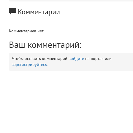
app
2
Комментарии
errors
3
Комментариев нет.
object
4
Ваш комментарий:
elements
5
Чтобы оставить комментарий
войдите
на портал или
зарегистрируйтесь
.
emojis
6
gradeData
7
comments
8
user
9
zone
10