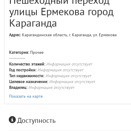
Пешеходный переход
comments
4
улицы Ермекова город
user
5
Караганда
layouts.frontend.allure.auth
Адрес:
Карагандинская область, г. Караганда, ул. Ермекова
(app/views/layouts/frontend/allure/auth.blade.php)
12
blade
Params
obLevel
0
Категория:
Прочее
-----------
Количество этажей:
Информация отсутствует
__env
1
Год постройки:
Информация отсутствует
Тип недвижимости:
Информация отсутствует
app
2
Целевое назначение:
Информация отсутствует
Владелец:
Информация отсутствует
errors
3
Показать на карте
object
4
Доступность
elements
5