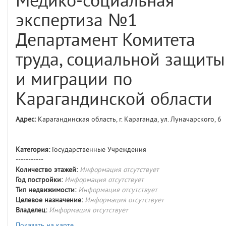
Медико-социальная
comments
4
экспертиза №1
user
5
Департамент Комитета
layouts.frontend.allure.auth
труда, социальной защиты
(app/views/layouts/frontend/allure/auth.blade.php)
12
blade
Params
и миграции по
obLevel
0
Карагандинской области
__env
1
Адрес:
Карагандинская область, г. Караганда, ул. Луначарского, 6
app
2
Категория:
Государственные Учреждения
-----------
errors
3
Количество этажей:
Информация отсутствует
Год постройки:
Информация отсутствует
object
4
Тип недвижимости:
Информация отсутствует
Целевое назначение:
Информация отсутствует
Владелец:
Информация отсутствует
elements
5
Показать на карте