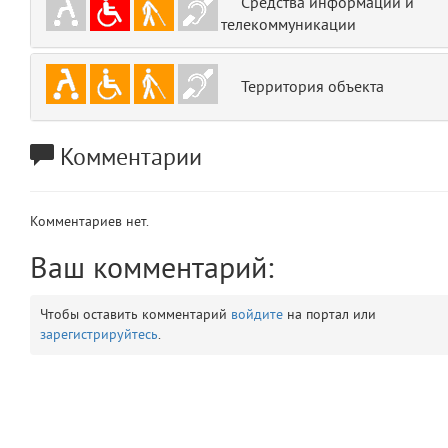
Средства информации и
app
телекоммуникации
2
errors
3
Территория объекта
object
4
Комментарии
elements
5
emojis
Комментариев нет.
6
Ваш комментарий:
gradeData
7
Чтобы оставить комментарий
войдите
на портал или
comments
8
зарегистрируйтесь
.
user
9
zone
10