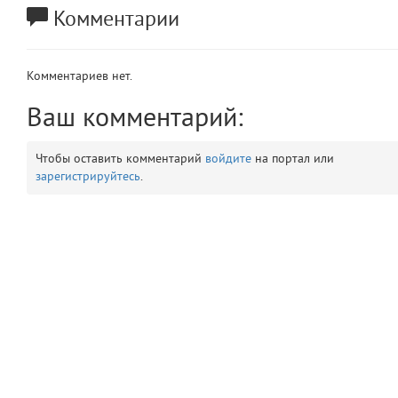
Комментарии
app
2
errors
3
Комментариев нет.
object
Ваш комментарий:
4
elements
5
Чтобы оставить комментарий
войдите
на портал или
зарегистрируйтесь
.
emojis
6
gradeData
7
comments
8
user
9
zone
10