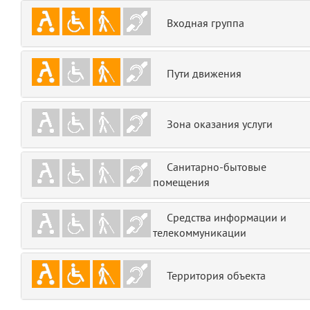
emojis
6
Входная группа
gradeData
7
Пути движения
comments
8
user
9
Зона оказания услуги
zone
10
Санитарно-бытовые
помещения
disElement
11
layouts.frontend.allure.partials._top_block_noauth
Средства информации и
(app/views/layouts/frontend/allure/partials/_top_block_noauth.blade.php
телекоммуникации
Params
obLevel
0
Территория объекта
__env
1