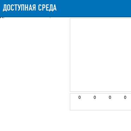
Messages
Timeline
Exceptions
Views
9
Route
Queries
11
Mails
ДОСТУПНАЯ СРЕДА
807.15ms
Request Duration
11MB
Memory Us
Booting (42.47ms)
Application (762.49ms)
After application (1.24ms)
9 templates were rendered
frontend.site.details (app/views/frontend/site/details.blade.php)
6
blade
Params
object
0
elements
1
emojis
2
0
0
0
0
gradeData
3
comments
4