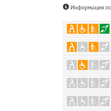
user
Информация по
5
layouts.frontend.allure.auth (app/views/layouts/frontend/allure/auth.bla
Params
obLevel
0
__env
1
app
2
errors
3
object
4
elements
5
emojis
6