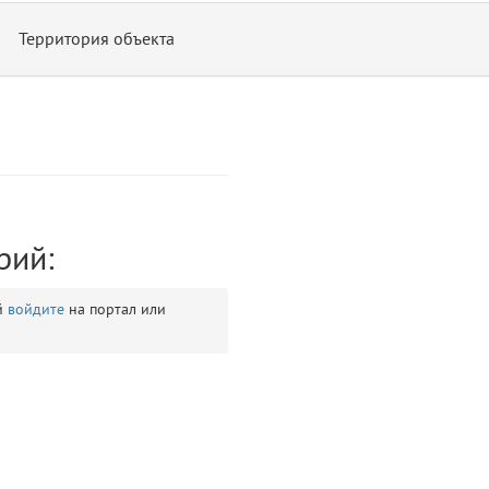
Территория объекта
рий:
ontend/allure/partials/_top_block_noauth.blade.php)
12
blade
й
войдите
на портал или