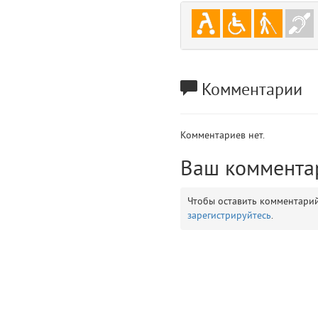
gradeData
7
comments
8
user
9
Комментарии
zone
10
Комментариев нет.
disElement
11
Ваш коммента
layouts.frontend.allure.partials._top_block_noauth (app/views/layouts/fr
Params
Чтобы оставить комментари
obLevel
0
зарегистрируйтесь
.
__env
1
app
2
errors
3