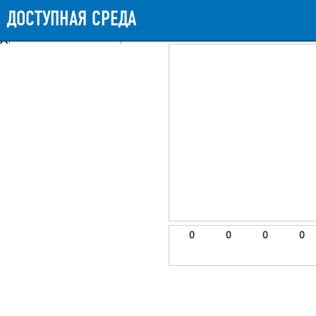
Messages
Timeline
Exceptions
Views
9
Route
Queries
11
Mails
ДОСТУПНАЯ СРЕДА
959.91ms
Request Duration
11MB
Memory Us
Booting (50ms)
Application (907.46ms)
After application (1.68ms)
9 templates were rendered
frontend.site.details (app/views/frontend/site/details.blade.php)
6
blade
Params
object
0
elements
1
emojis
2
0
0
0
0
gradeData
3
comments
4