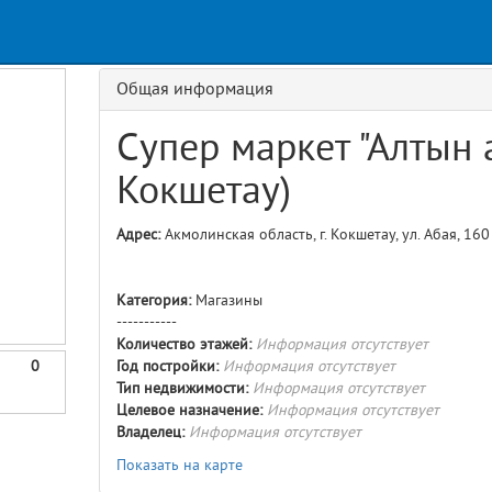
Request
age
GET details/{id}
Route
Общая информация
Супер маркет "Алтын а
Кокшетау)
Адрес:
Акмолинская область, г. Кокшетау, ул. Абая, 160
Категория:
Магазины
-----------
Количество этажей:
Информация отсутствует
0
Год постройки:
Информация отсутствует
Тип недвижимости:
Информация отсутствует
Целевое назначение:
Информация отсутствует
Владелец:
Информация отсутствует
Показать на карте