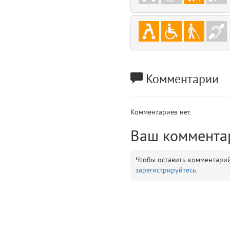
gradeData
7
comments
8
user
9
Комментарии
zone
10
disElement
11
Комментариев нет.
layouts.frontend.allure.partials._top_block_noauth (app/views/layouts/fr
Ваш коммента
Params
obLevel
0
Чтобы оставить комментари
зарегистрируйтесь
.
__env
1
app
2
errors
3