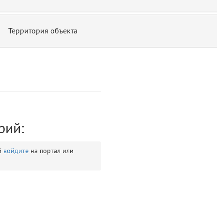
Территория объекта
ontend/allure/partials/_top_block_noauth.blade.php)
12
blade
рий:
й
войдите
на портал или