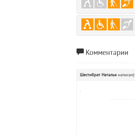
gradeData
7
comments
8
user
9
zone
10
Комментарии
disElement
11
Шестибрат Наталья
написал(
level
12
.
0
13
1
14
comments.widgets.show (app/views/comments/widgets/show.blade.php)
Params
obLevel
0