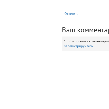
__env
1
Ответить
app
2
Ваш коммента
errors
3
Чтобы оставить комментари
object
зарегистрируйтесь
.
4
elements
5
emojis
6
gradeData
7
comments
8
user
9