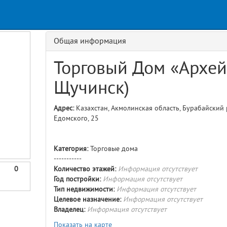
s
Request
Usage
GET details/{id}
Route
Общая информация
Торговый Дом «Архей»
Щучинск)
Адрес:
Казахстан, Акмолинская область, Бурабайский 
Едомского, 25
Категория:
Торговые дома
-----------
0
Количество этажей:
Информация отсутствует
Год постройки:
Информация отсутствует
Тип недвижимости:
Информация отсутствует
Целевое назначение:
Информация отсутствует
Владелец:
Информация отсутствует
Показать на карте