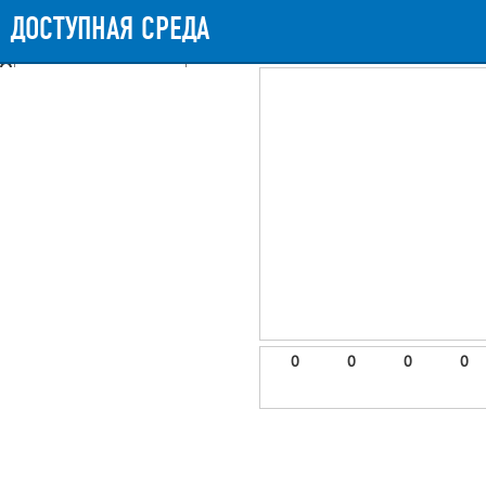
Messages
Timeline
Exceptions
Views
11
Route
Queries
16
Mail
ДОСТУПНАЯ СРЕДА
852.59ms
Request Duration
11.25MB
Memory 
Booting (46.88ms)
Application (802.92ms)
After application (1.83ms)
11 templates were rendered
frontend.site.details (app/views/frontend/site/details.blade.php)
6
blade
Params
object
0
elements
1
emojis
2
0
0
0
0
gradeData
3
comments
4