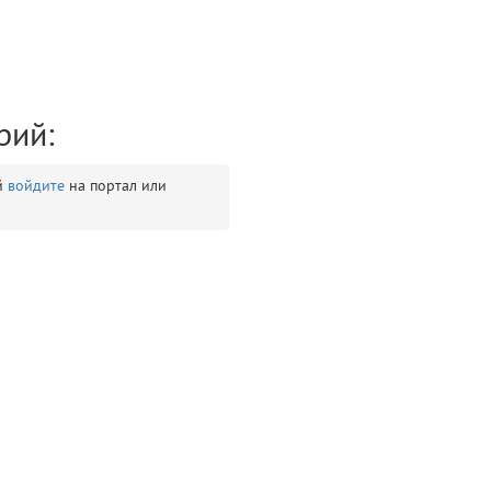
рий:
й
войдите
на портал или