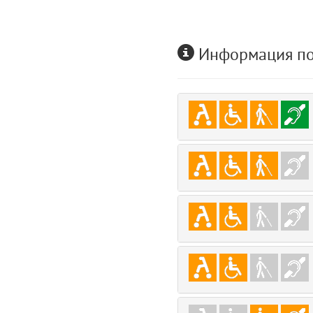
user
5
comments.widgets.index (app/views/comments/widgets/index.blade.php)
Информация по
Params
obLevel
0
__env
1
app
2
errors
3
object
4
elements
5
emojis
6