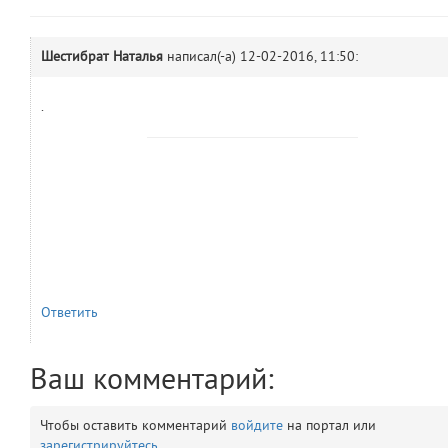
comments.widgets.show
(app/views/comments/widgets/show.blade.php)
14
blade
Params
Шестибрат Наталья
написал(-а)
12-02-2016, 11:50:
obLevel
0
.
__env
1
app
2
errors
3
object
4
Ответить
elements
5
emojis
6
Ваш комментарий:
gradeData
7
Чтобы оставить комментарий
войдите
на портал или
зарегистрируйтесь
.