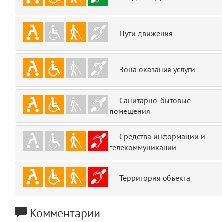
emojis
6
Пути движения
gradeData
7
comments
8
Зона оказания услуги
user
9
Санитарно-бытовые
zone
10
помещения
disElement
11
Средства информации и
телекоммуникации
level
12
Территория объекта
0
13
1
14
Комментарии