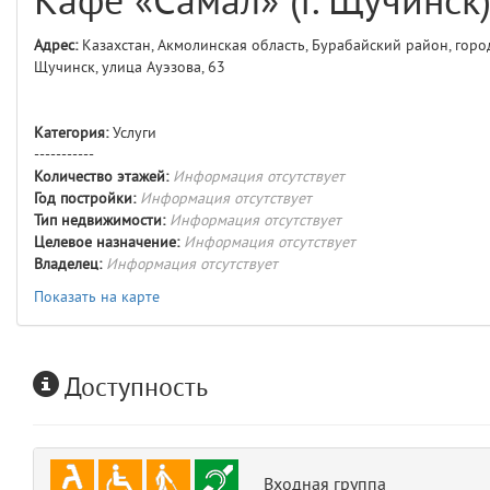
Кафе «Самал» (г. Щучинск
comments
4
Адрес:
Казахстан, Акмолинская область, Бурабайский район, горо
Щучинск, улица Ауэзова, 63
user
5
comments.widgets.index
Категория:
Услуги
(app/views/comments/widgets/index.blade.php)
15
blade
-----------
Params
Количество этажей:
Информация отсутствует
obLevel
0
Год постройки:
Информация отсутствует
Тип недвижимости:
Информация отсутствует
Целевое назначение:
Информация отсутствует
__env
1
Владелец:
Информация отсутствует
app
Показать на карте
2
errors
3
Доступность
object
4
elements
5
Входная группа