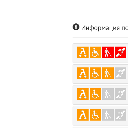
user
5
layouts.frontend.allure.auth (app/views/layouts/frontend/allure/auth.bla
Params
Информация по
obLevel
0
__env
1
app
2
errors
3
object
4
elements
5
emojis
6