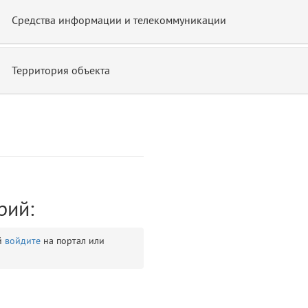
Средства информации и телекоммуникации
Территория объекта
ontend/allure/partials/_top_block_noauth.blade.php)
12
blade
рий:
й
войдите
на портал или