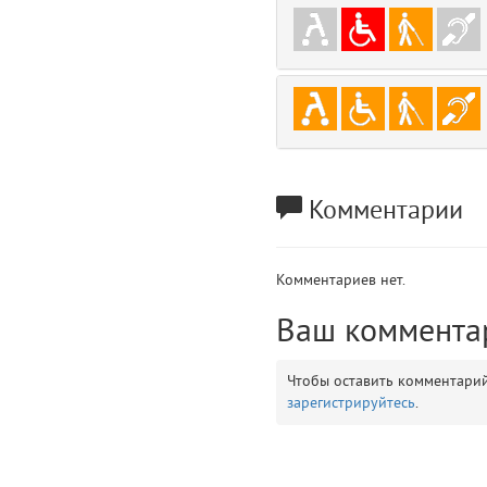
gradeData
7
comments
8
user
9
zone
10
Комментарии
disElement
11
layouts.frontend.allure.partials._top_block_noauth (app/views/layouts/fr
Комментариев нет.
Params
obLevel
Ваш коммента
0
__env
1
Чтобы оставить комментари
зарегистрируйтесь
.
app
2
errors
3