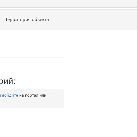
Территория объекта
ontend/allure/partials/_top_block_noauth.blade.php)
12
blade
рий:
й
войдите
на портал или