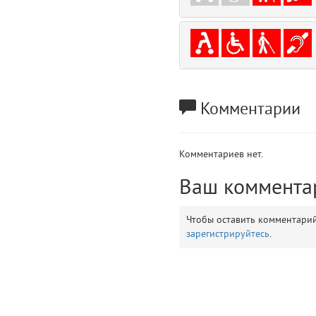
gradeData
7
comments
8
user
9
Комментарии
zone
10
disElement
11
Комментариев нет.
layouts.frontend.allure.partials._top_block_noauth (app/views/layouts/fr
Ваш коммента
Params
obLevel
0
Чтобы оставить комментари
зарегистрируйтесь
.
__env
1
app
2
errors
3