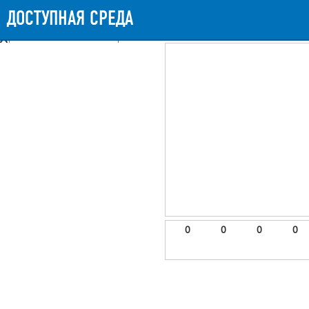
Messages
Timeline
Exceptions
Views
9
Route
Queries
11
Mails
ДОСТУПНАЯ СРЕДА
919.77ms
Request Duration
11MB
Memory Us
Booting (46.14ms)
Application (870.88ms)
After application (1.85ms)
9 templates were rendered
frontend.site.details (app/views/frontend/site/details.blade.php)
6
blade
Params
object
0
elements
1
emojis
2
0
0
0
0
gradeData
3
comments
4