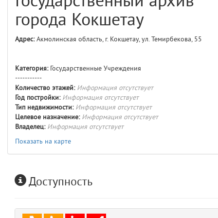
Государственный архив
comments
4
города Кокшетау
user
5
Адрес:
Акмолинская область, г. Кокшетау, ул. Темирбекова, 55
layouts.frontend.allure.auth
(app/views/layouts/frontend/allure/auth.blade.php)
12
blade
Категория:
Государственные Учреждения
Params
-----------
obLevel
0
Количество этажей:
Информация отсутствует
Год постройки:
Информация отсутствует
Тип недвижимости:
Информация отсутствует
__env
1
Целевое назначение:
Информация отсутствует
Владелец:
Информация отсутствует
app
2
Показать на карте
errors
3
Доступность
object
4
elements
5