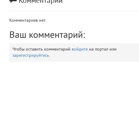
Комментарии
app
2
Комментариев нет.
errors
3
Ваш комментарий:
object
4
Чтобы оставить комментарий
войдите
на портал или
elements
5
зарегистрируйтесь
.
emojis
6
gradeData
7
comments
8
user
9
zone
10